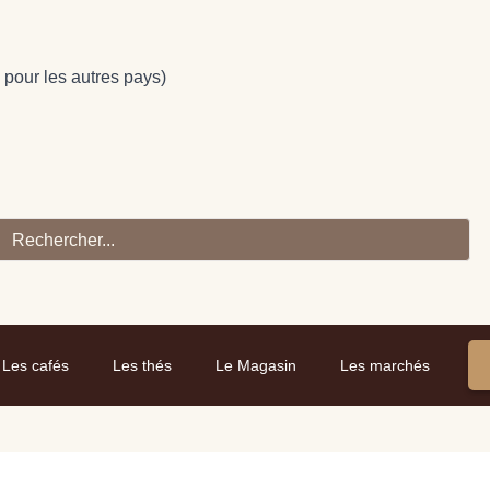
 pour les autres pays)
h
Les cafés
Les thés
Le Magasin
Les marchés