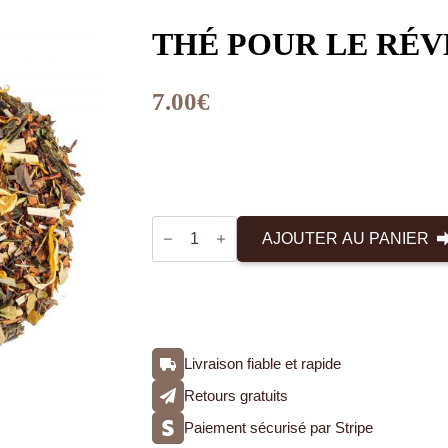
THÉ POUR LE RÉV
7.00
€
quantité
de
AJOUTER AU PANIER
Thé
pour
le
réveil
100gr
Livraison fiable et rapide
Retours gratuits
Paiement sécurisé par Stripe