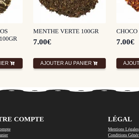
NOS
MENTHE VERTE 100GR
CHOCO 
100GR
7.00
€
7.00
€
IER
AJOUTER AU PANIER
AJOUT
TRE COMPTE
LÉGAL
ompte
Mentions Légales
nier
Conditions Génér