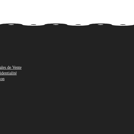
ales de Vente
identialité
ion