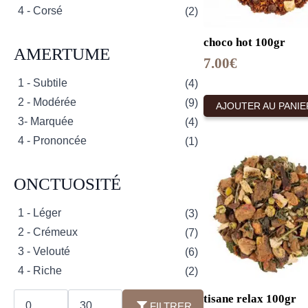
4 - Corsé
(2)
choco hot 100gr
AMERTUME
7.00
€
1 - Subtile
(4)
2 - Modérée
(9)
AJOUTER AU PANIE
3- Marquée
(4)
4 - Prononcée
(1)
ONCTUOSITÉ
1 - Léger
(3)
2 - Crémeux
(7)
3 - Velouté
(6)
4 - Riche
(2)
Prix
Prix
tisane relax 100gr
min
max
FILTRER