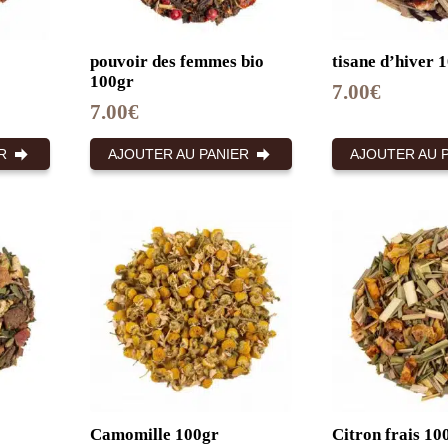
pouvoir des femmes bio
tisane d’hiver 
100gr
7.00
€
7.00
€
R
AJOUTER AU PANIER
AJOUTER AU 
Camomille 100gr
Citron frais 10