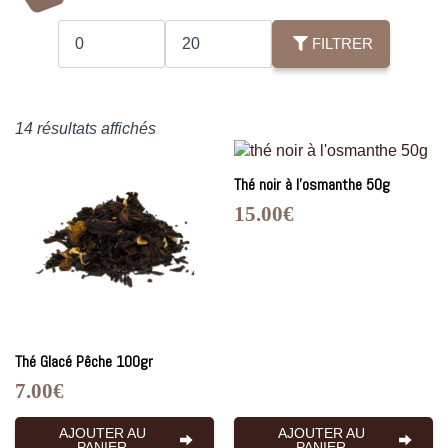
Prix
Prix
min
max
FILTRER
Trié
14 résultats affichés
du
plus
Thé noir à l’osmanthe 50g
récent
15.00
€
au
plus
ancien
Thé Glacé Pêche 100gr
7.00
€
AJOUTER AU
AJOUTER AU
PANIER
PANIER